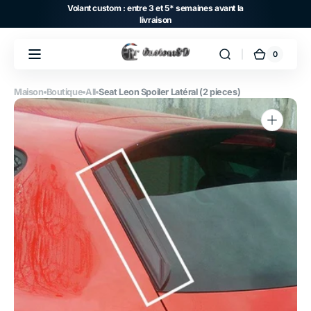
et
Volant custom : entre 3 et 5* semaines avant la
passer
livraison
au
contenu
0
0 article
Panier
Maison
Boutique
All
Seat Leon Spoiler Latéral (2 pieces)
Ouvrir
1
des
supports
multimédia
dans
la