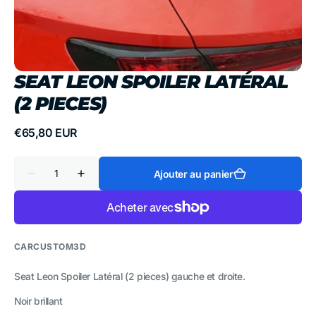
vue
de
la
galerie
SEAT LEON SPOILER LATÉRAL
(2 PIECES)
Prix
€65,80 EUR
habituel
Quantité
Ajouter au panier
Réduire
Augmenter
la
la
quantité
quantité
de
de
Seat
Seat
Leon
Leon
Spoiler
Spoiler
CARCUSTOM3D
Latéral
Latéral
(2
(2
pieces)
pieces)
Seat Leon Spoiler Latéral (2 pieces) gauche et droite.
Noir brillant