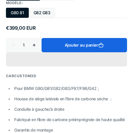
MODÈLE:
épuisée
épuisée
ou
ou
G80 81
G82 G83
indisponible
indisponible
Variante
Variante
épuisée
épuisée
ou
ou
Prix
€399,00 EUR
indisponible
indisponible
habituel
Quantité
Ajouter au panier
Réduire
Augmenter
la
la
quantité
quantité
de
de
Housse
Housse
de
de
siège
siège
CARCUSTOM3D
latérale
latérale
en
en
fibre
fibre
Pour BMW G80/G81/G82/G83/F97/F98/G42 ;
de
de
carbone
carbone
Housse de siège latérale en fibre de carbone sèche ；
pour
pour
BMW
BMW
Conduite à gauche/à droite
G80/G81/G82/G83
G80/G81/G82/G83
Fabriqué en fibre de carbone préimprégnée de haute qualité
Garantie de montage