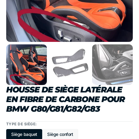
dans
la
vue
de
la
galerie
HOUSSE DE SIÈGE LATÉRALE
EN FIBRE DE CARBONE POUR
BMW G80/G81/G82/G83
TYPE DE SIÈGE:
Siège baquet
Siège confort
Variante
Variante