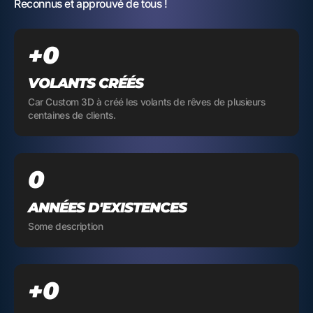
Reconnus et approuvé de tous !
0
+
VOLANTS CRÉÉS
Car Custom 3D à créé les volants de rêves de plusieurs
centaines de clients.
0
ANNÉES D'EXISTENCES
Some description
0
+