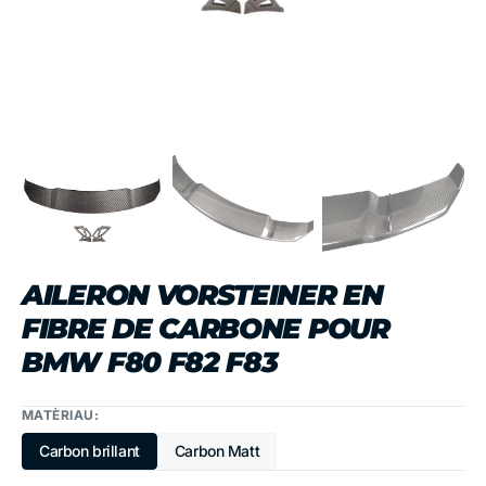
la
vue
de
la
galerie
AILERON VORSTEINER EN
FIBRE DE CARBONE POUR
BMW F80 F82 F83
MATÈRIAU:
Carbon brillant
Carbon Matt
Variante
Variante
épuisée
épuisée