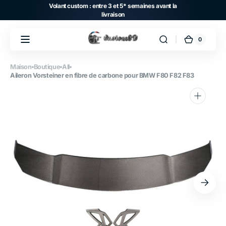
et
Volant custom : entre 3 et 5* semaines avant la
passer
livraison
au
contenu
0
0 article
Panier
Maison
Boutique
All
Aileron Vorsteiner en fibre de carbone pour BMW F80 F82 F83
Ouvrir
1
des
supports
multimédia
dans