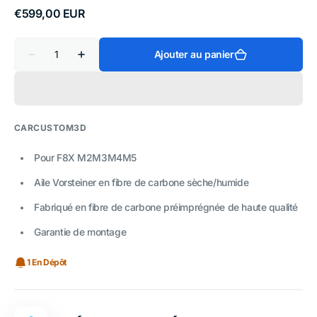
ou
ou
Prix
€599,00 EUR
indisponible
indisponible
habituel
Quantité
Ajouter au panier
Réduire
Augmenter
la
la
quantité
quantité
de
de
Aileron
Aileron
Vorsteiner
Vorsteiner
en
en
CARCUSTOM3D
fibre
fibre
de
de
carbone
carbone
Pour
F8X
M2M3M4M5
pour
pour
BMW
BMW
Aile Vorsteiner en fibre de carbone sèche/humide
F80
F80
F82
F82
Fabriqué en fibre de carbone préimprégnée de haute qualité
F83
F83
Garantie de montage
1 En Dépôt